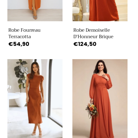
Robe Fourreau
Robe Demoiselle
Terracotta
D'Honneur Brique
Prix
€54,90
Prix
€124,50
habituel
habituel