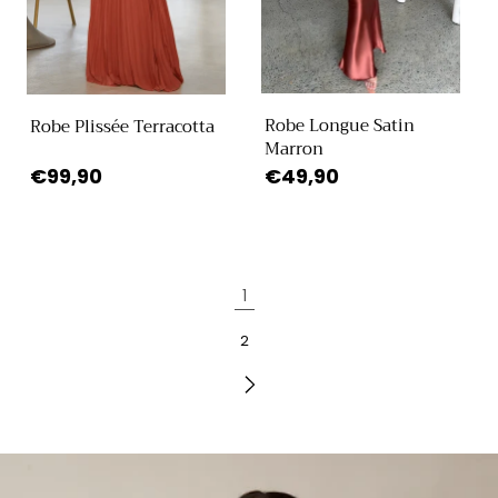
Robe Longue Satin
Robe Plissée Terracotta
Marron
Prix
€99,90
Prix
€49,90
habituel
habituel
1
2