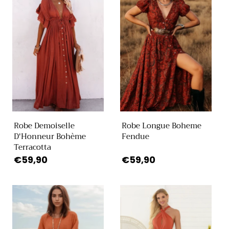
c
t
i
o
n
:
Robe Demoiselle
Robe Longue Boheme
D'Honneur Bohème
Fendue
Terracotta
Prix
€59,90
Prix
€59,90
habituel
habituel