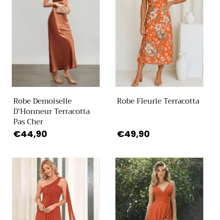
Robe Demoiselle
Robe Fleurie Terracotta
D'Honneur Terracotta
Pas Cher
Prix
€44,90
Prix
€49,90
habituel
habituel