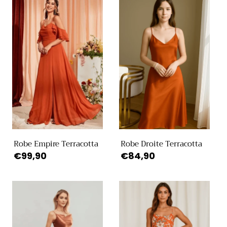
Robe Empire Terracotta
Robe Droite Terracotta
Prix
€99,90
Prix
€84,90
habituel
habituel