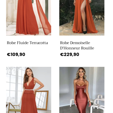
Robe Fluide Terracotta
Robe Demoiselle
D'Honneur Rouille
Prix
€109,90
Prix
€229,90
habituel
habituel