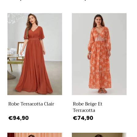
habituel
habituel
Robe Terracotta Clair
Robe Beige Et
Terracotta
Prix
€94,90
Prix
€74,90
habituel
habituel