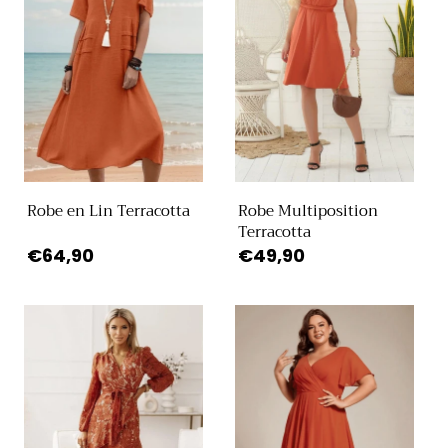
Robe en Lin Terracotta
Robe Multiposition
Terracotta
Prix
€64,90
Prix
€49,90
habituel
habituel