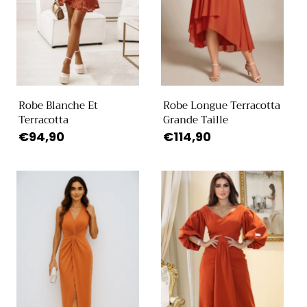
Robe Blanche Et
Robe Longue Terracotta
Terracotta
Grande Taille
Prix
€94,90
Prix
€114,90
habituel
habituel