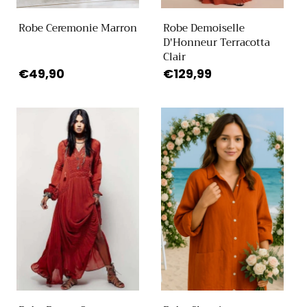
Robe Ceremonie Marron
Robe Demoiselle
D'Honneur Terracotta
Clair
Prix
€49,90
Prix
€129,99
habituel
habituel