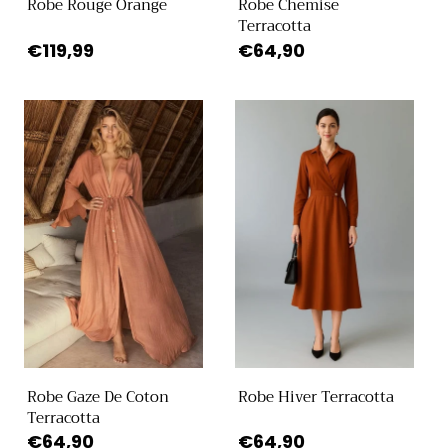
Robe Rouge Orange
Robe Chemise
Terracotta
Prix
€119,99
Prix
€64,90
habituel
habituel
Robe Gaze De Coton
Robe Hiver Terracotta
Terracotta
Prix
€64,90
Prix
€64,90