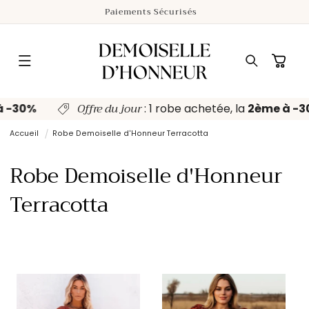
ET
Paiements Sécurisés
PASSER
AU
CONTENU
Panier
Offre du jour
 à -30%
: 1 robe achetée, la
2ème à -
Accueil
Robe Demoiselle d'Honneur Terracotta
C
Robe Demoiselle d'Honneur
o
Terracotta
l
l
e