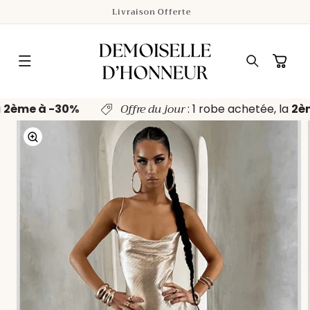
ET
Livraison Offerte
PASSER
AU
CONTENU
Panier
Offre du jour
la
2ème à -30%
: 1 robe achetée, la
2è
PASSER AUX
INFORMATIONS
PRODUITS