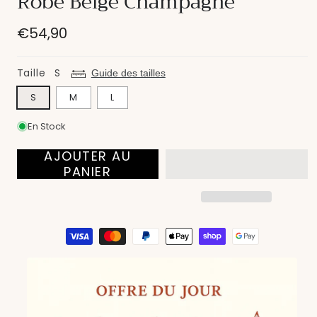
Robe Beige Champagne
modale
Prix
€54,90
habituel
Taille
S
Guide des tailles
S
M
L
En Stock
AJOUTER AU
PANIER
Moyens
de
paiement