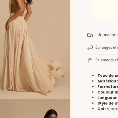
Informations 
Échanges et 
Paiements sé
Type de c
Matériau 
Fermeture
Couleur di
Longueur 
Style de 
Col :
V pro