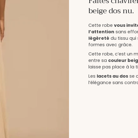
Faites chavire
beige dos nu.
Cette robe
vous invit
l’attention
sans effort
légèreté
du tissu qui
formes avec grâce.
Cette robe, c’est un 
entre sa
couleur bei
laisse pas place à la t
Les
lacets au dos
se c
l’élégance sans contra