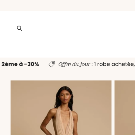
ET PASSER
AU
CONTENU
Offre du jour
la
2ème à -30%
: 1 robe acheté
PASSER AUX
INFORMATIONS
PRODUITS