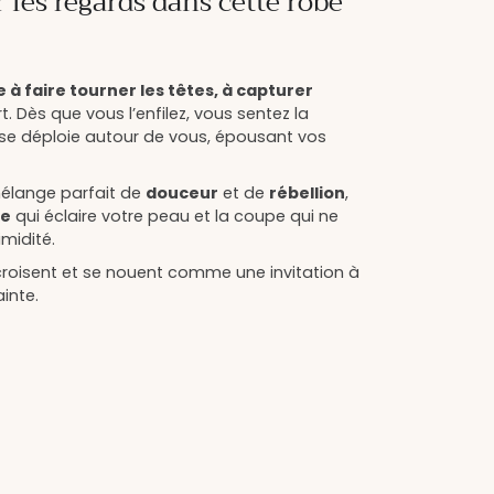
r les regards dans cette robe
e à faire tourner les têtes, à capturer
. Dès que vous l’enfilez, vous sentez la
 se déploie autour de vous, épousant vos
mélange parfait de
douceur
et de
rébellion
,
ge
qui éclaire votre peau et la coupe qui ne
imidité.
roisent et se nouent comme une invitation à
inte.