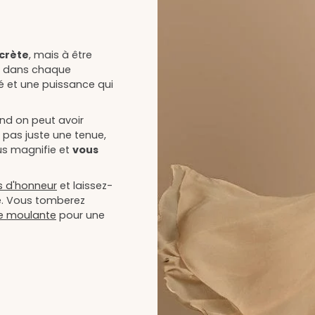
scrète
, mais à être
ne dans chaque
 et une puissance qui
and on peut avoir
t pas juste une tenue,
ous magnifie et
vous
s d'honneur
et laissez-
e. Vous tomberez
e moulante
pour une