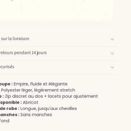
sur la livraison
retours pendant 14 jours
curisés
oupe :
Empire, fluide et élégante
:
Polyester léger, légèrement stretch
 :
Zip discret au dos + lacets pour ajustement
sponible :
Abricot
de robe :
Longue, jusqu'aux chevilles
manches :
Sans manches
fond