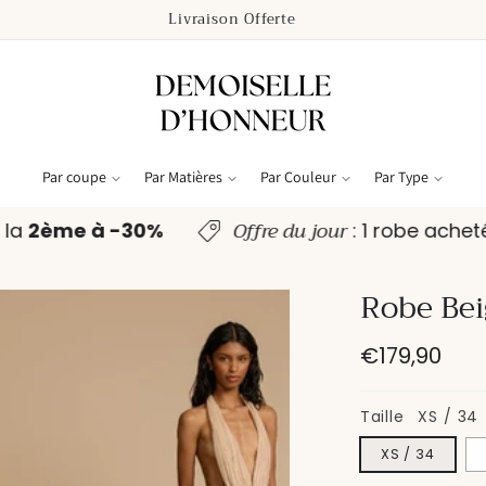
Paiements Sécurisés
Par coupe
Par Matières
Par Couleur
Par Type
Offre du jour
e, la
2ème à -30%
: 1 robe ache
Robe Bei
Prix
€179,90
habituel
Taille
XS / 34
XS / 34