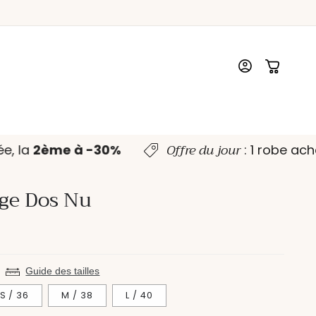
Connexion
Panier
Offre du jour
tée, la
2ème à -30%
: 1 robe ac
ge Dos Nu
Guide des tailles
S / 36
M / 38
L / 40