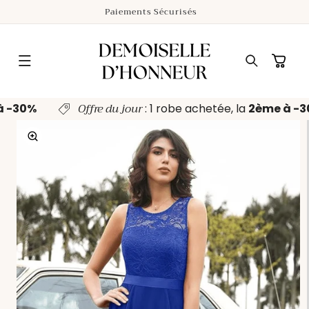
ET
Paiements Sécurisés
PASSER
AU
CONTENU
Panier
Offre du jour
à -30%
: 1 robe achetée, la
2ème à -
PASSER AUX
INFORMATIONS
PRODUITS