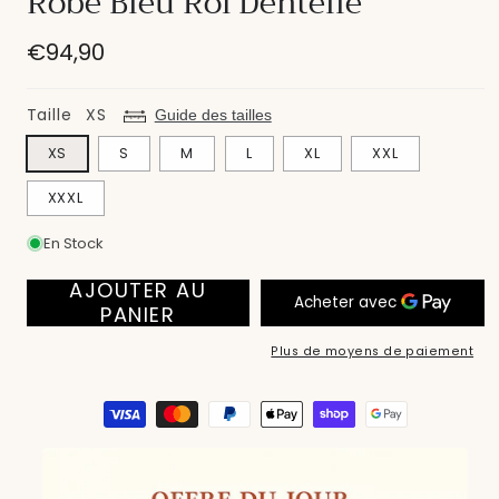
Robe Bleu Roi Dentelle
modale
Prix
€94,90
habituel
Taille
XS
Guide des tailles
XS
S
M
L
XL
XXL
XXXL
En Stock
AJOUTER AU
PANIER
Plus de moyens de paiement
Moyens
de
paiement