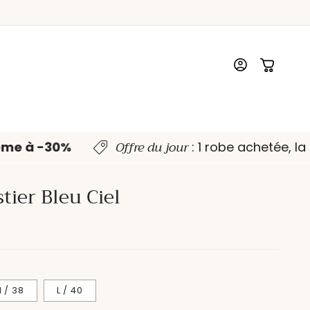
Connexion
Panier
Offre du jour
ème à -30%
: 1 robe achetée, l
tier Bleu Ciel
 / 38
L / 40