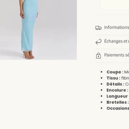
Informations 
Échanges et 
Paiements sé
Coupe :
Mo
Tissu :
fibr
Détails :
Co
Encolure :
Longueur 
Bretelles :
Occasions