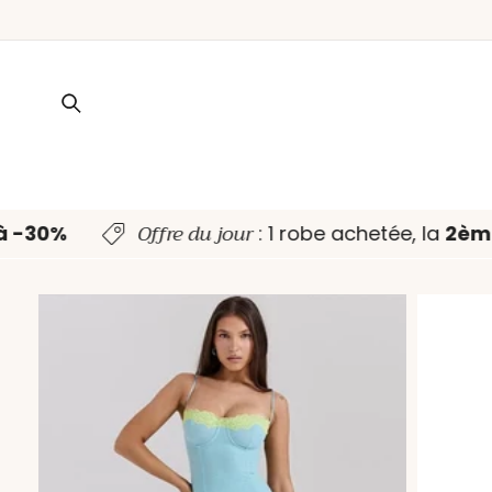
ET PASSER
AU
CONTENU
Offre du jour
 à -30%
: 1 robe achetée, la
2èm
PASSER AUX
INFORMATIONS
PRODUITS