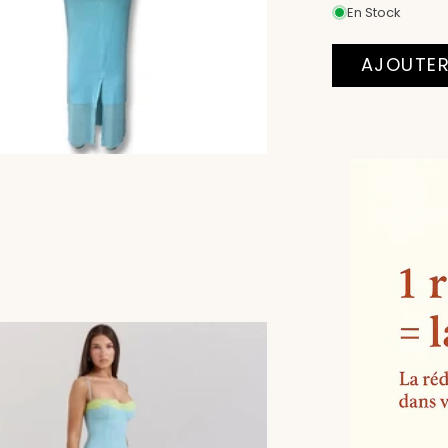
En Stock
AJOUTER
Moyens
de
paiement