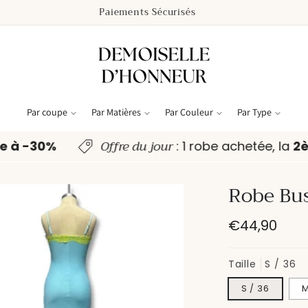
Paiements Sécurisés
Par coupe
Par Matières
Par Couleur
Par Type
Offre du jour
e à -30%
: 1 robe achetée, la
2
Robe Bus
Prix
€44,90
habituel
Taille
S / 36
S / 36
M