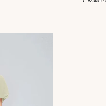
Couleur :
V