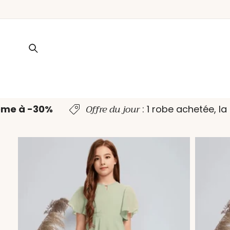
ET PASSER
AU
CONTENU
Offre du jour
ème à -30%
: 1 robe achetée, l
PASSER AUX
INFORMATIONS
PRODUITS