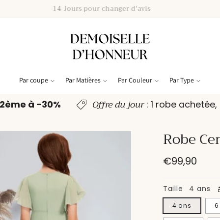
Livraison Offerte
Par coupe
Par Matières
Par Couleur
Par Type
Offre du jour
a
2ème à -30%
: 1 robe achetée
Robe Cer
Prix
€99,90
habituel
Taille
4 ans
4 ans
6