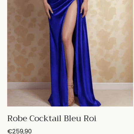
Ouvrir
le
Robe Cocktail Bleu Roi
média
1
dans
Prix
€259,90
une