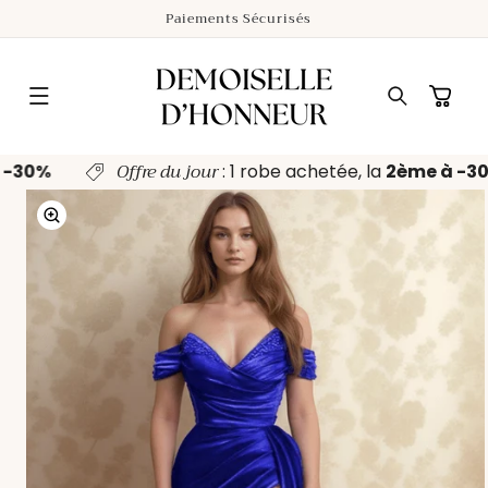
ET
Paiements Sécurisés
PASSER
AU
CONTENU
Panier
Offre du jour
à -30%
: 1 robe achetée, la
2ème à -
PASSER AUX
INFORMATIONS
PRODUITS