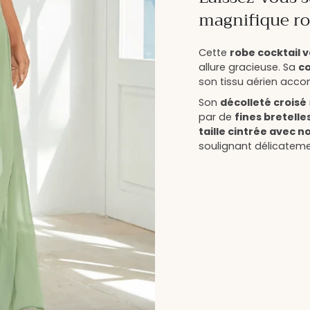
magnifique ro
Cette
robe cocktail 
allure gracieuse. Sa
co
son tissu aérien ac
Son
décolleté croisé
par de
fines bretelle
taille cintrée avec 
soulignant délicateme