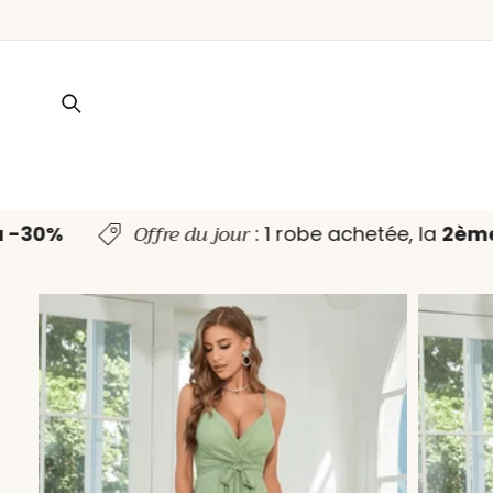
ET PASSER
AU
CONTENU
Offre du jour
à -30%
: 1 robe achetée, la
2èm
PASSER AUX
INFORMATIONS
PRODUITS