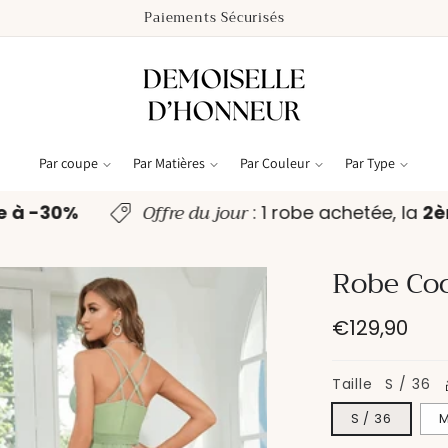
Paiements Sécurisés
Par coupe
Par Matières
Par Couleur
Par Type
Offre du jour
e à -30%
: 1 robe achetée, la
2
Robe Coc
Prix
€129,90
habituel
Taille
S / 36
S / 36
M