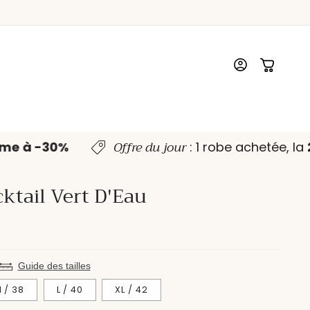
Connexion
Panier
Offre du jour
ème à -30%
: 1 robe achetée, l
ktail Vert D'Eau
Guide des tailles
 / 38
L / 40
XL / 42