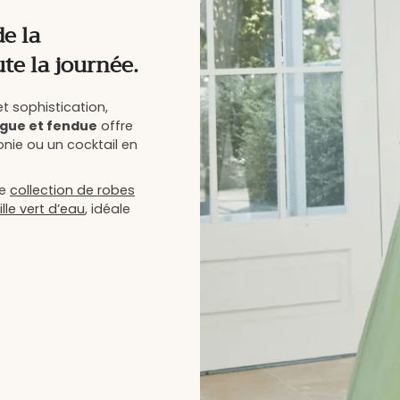
e la
te la journée.
t sophistication,
ngue et fendue
offre
onie ou un cocktail en
re
collection de robes
lle vert d’eau
, idéale