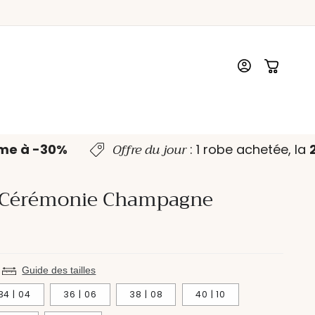
Connexion
Panier
Offre du jour
ème à -30%
: 1 robe achetée, l
 Cérémonie Champagne
Guide des tailles
34 | 04
36 | 06
38 | 08
40 | 10