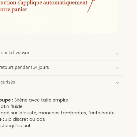
sur la livraison
retours pendant 14 jours
curisés
oupe :
Sirène avec taille empire
atin fluide
apé sur le buste, manches tombantes, fente haute
 :
Zip discret au dos
:
Jusqu’au sol