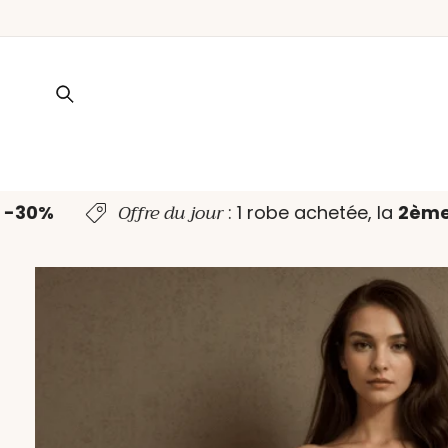
ET PASSER
AU
CONTENU
Offre du jour
à -30%
: 1 robe achetée, la
2èm
PASSER AUX
INFORMATIONS
PRODUITS