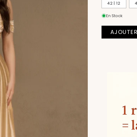
42 | 12
4
En Stock
AJOUTER
Moyens
de
paiement