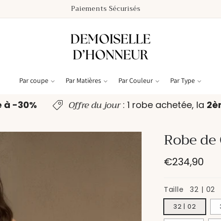
Paiements Sécurisés
Par coupe
Par Matières
Par Couleur
Par Type
Offre du jour
e à -30%
: 1 robe achetée, la
2
Robe de
Prix
€234,90
habituel
Taille
32 | 02
32 | 02