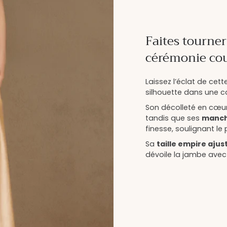
Faites tourner
cérémonie co
Laissez l’éclat de cett
silhouette dans une c
Son décolleté en cœur
tandis que ses
manch
finesse, soulignant le
Sa
taille empire ajus
dévoile la jambe ave