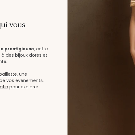
qui vous
ée prestigieuse
, cette
 à des bijoux dorés et
nte.
illette
, une
rs de vos événements.
atin
pour explorer