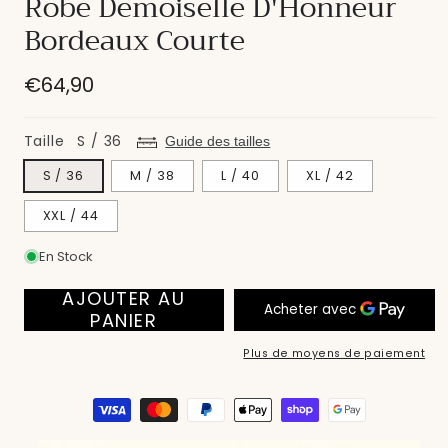
Robe Demoiselle D'Honneur
modale
Bordeaux Courte
Prix
€64,90
habituel
Taille
S / 36
Guide des tailles
S / 36
M / 38
L / 40
XL / 42
XXL / 44
En Stock
AJOUTER AU
PANIER
Plus de moyens de paiement
Moyens
de
paiement