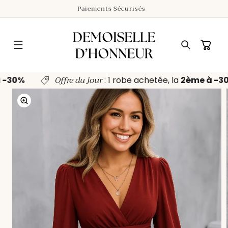
ET
Paiements Sécurisés
PASSER
AU
CONTENU
Panier
Offre du jour
à -30%
: 1 robe achetée, la
2ème à -
PASSER AUX
INFORMATIONS
PRODUITS