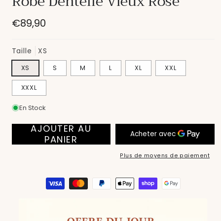
Robe Dentelle Vieux Rose
modale
Prix
€89,90
habituel
Taille
XS
XS
S
M
L
XL
XXL
XXXL
En Stock
AJOUTER AU
PANIER
Plus de moyens de paiement
Moyens
de
paiement