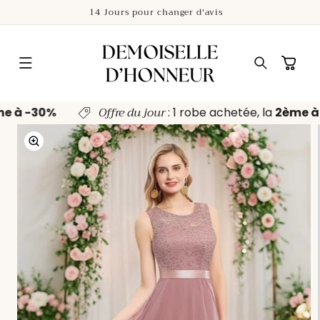
ET
14 Jours pour changer d'avis
PASSER
AU
CONTENU
Panier
Offre du jour
me à -30%
: 1 robe achetée, la
2ème 
PASSER AUX
INFORMATIONS
PRODUITS