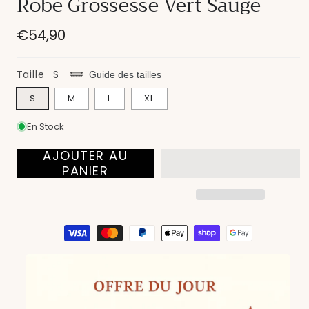
Robe Grossesse Vert Sauge
modale
Prix
€54,90
habituel
Taille
S
Guide des tailles
S
M
L
XL
En Stock
AJOUTER AU
PANIER
Moyens
de
paiement