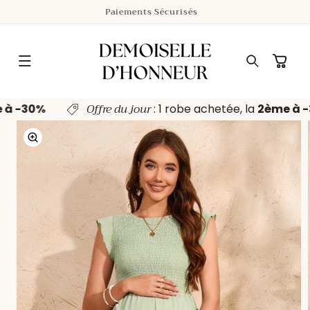
ET
14 Jours pour changer d'avis
PASSER
AU
CONTENU
Panier
Offre du jour
e à -30%
: 1 robe achetée, la
2ème à 
PASSER AUX
INFORMATIONS
PRODUITS