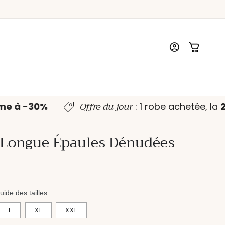
Connexion
Panier
Offre du jour
ème à -30%
: 1 robe achetée, l
 Longue Épaules Dénudées
uide des tailles
L
XL
XXL