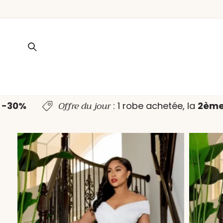
ET PASSER
AU
CONTENU
Offre du jour
à -30%
: 1 robe achetée, la
2èm
PASSER AUX
INFORMATIONS
PRODUITS