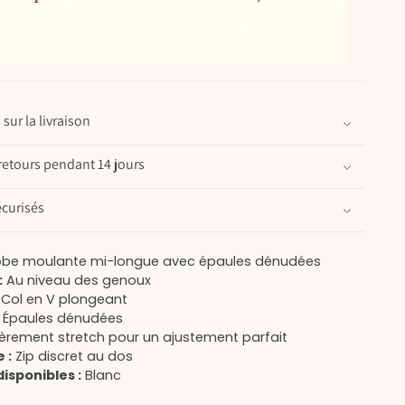
sur la livraison
retours pendant 14 jours
curisés
be moulante mi-longue avec épaules dénudées
:
Au niveau des genoux
Col en V plongeant
Épaules dénudées
èrement stretch pour un ajustement parfait
 :
Zip discret au dos
isponibles :
Blanc