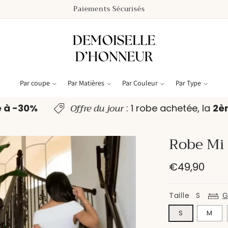
Paiements Sécurisés
Par coupe
Par Matières
Par Couleur
Par Type
Offre du jour
e à -30%
: 1 robe achetée, la
2
Robe Mi
Prix
€49,90
habituel
Taille
S
G
S
M