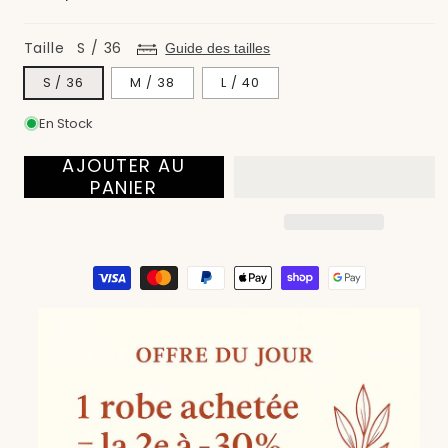
fenêtre
habituel
modale
Taille
S / 36
Guide des tailles
S / 36
M / 38
L / 40
En Stock
AJOUTER AU
PANIER
Moyens
de
paiement