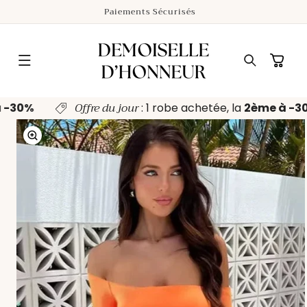
ET
Paiements Sécurisés
PASSER
AU
CONTENU
Panier
Offre du jour
à -30%
: 1 robe achetée, la
2ème à -
PASSER AUX
INFORMATIONS
PRODUITS