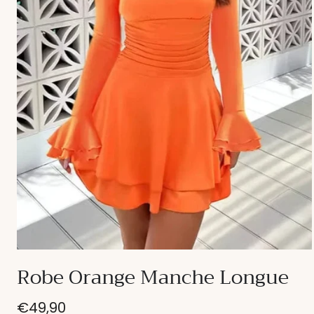
Ouvrir
le
Robe Orange Manche Longue
média
1
dans
Prix
€49,90
une